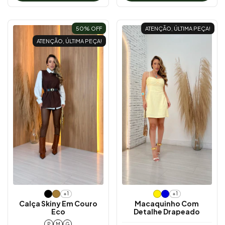
50
% OFF
ATENÇÃO, ÚLTIMA PEÇA!
ATENÇÃO, ÚLTIMA PEÇA!
+1
+1
Calça Skiny Em Couro
Macaquinho Com
Eco
Detalhe Drapeado
P
M
G