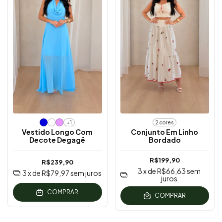
+1
2 cores
Vestido Longo Com
Conjunto Em Linho
Decote Degagê
Bordado
R$199,90
R$239,90
3
x de
R$66,63
sem
3
x de
R$79,97
sem juros
juros
COMPRAR
COMPRAR