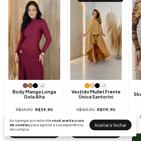
+2
+1
Body Manga Longa
Vestido Mullet Frente
Sho
Gola Alta
Única Santorini
R$69,90
R$39,90
R$159,90
R$119,90
3
x de
R$13,30
sem
3
x de
R$39,97
sem
Ao navegar por este site
você aceita o uso
juros
juros
Aceitar e fechar
de cookies
para agilizar a sua experiência
de compra.
COMPRAR
COMPRAR