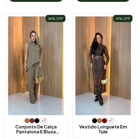
44
% OFF
41
% OFF
+3
+1
Conjunto De Calça
Vestido Longuete Em
Pantalona E Blusa
Tule
Assimétrica