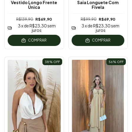
Vestido Longo Frente
Saia Longuete Com
Única
Fivela
R$139,90
R$69,90
R$99,90
R$69,90
3
x de
R$23,30
sem
3
x de
R$23,30
sem
juros
juros
COMPRAR
COMPRAR
38
% OFF
56
% OFF