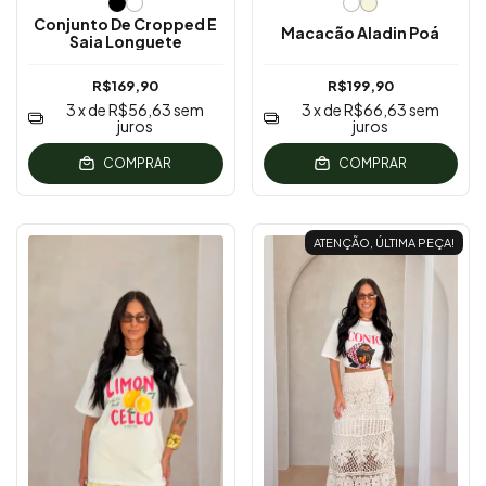
Conjunto De Cropped E
Macacão Aladin Poá
Saia Longuete
R$169,90
R$199,90
3
x de
R$56,63
sem
3
x de
R$66,63
sem
juros
juros
COMPRAR
COMPRAR
ATENÇÃO, ÚLTIMA PEÇA!