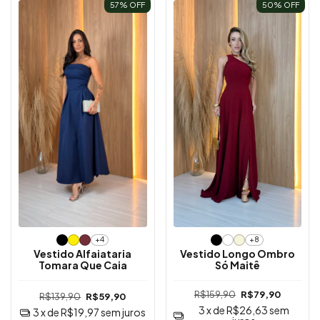
57
% OFF
50
% OFF
+4
+8
Vestido Alfaiataria
Vestido Longo Ombro
Tomara Que Caia
Só Maitê
R$159,90
R$79,90
R$139,90
R$59,90
3
x de
R$26,63
sem
3
x de
R$19,97
sem juros