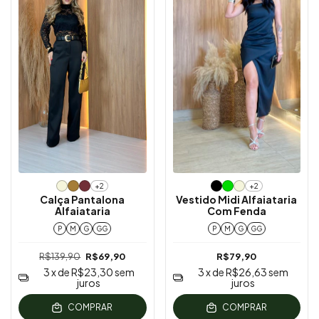
+2
+2
Calça Pantalona
Vestido Midi Alfaiataria
Alfaiataria
Com Fenda
P
M
G
GG
P
M
G
GG
R$139,90
R$69,90
R$79,90
3
x de
R$23,30
sem
3
x de
R$26,63
sem
juros
juros
COMPRAR
COMPRAR