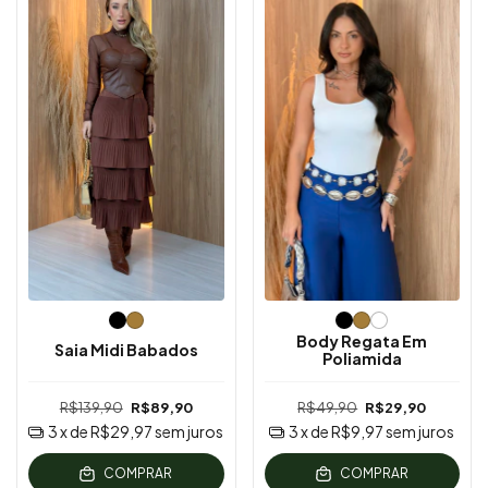
Body Regata Em
Saia Midi Babados
Poliamida
R$139,90
R$89,90
R$49,90
R$29,90
3
x de
R$29,97
sem juros
3
x de
R$9,97
sem juros
COMPRAR
COMPRAR