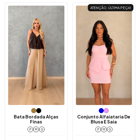
ATENÇÃO, ÚLTIMA PEÇA!
Bata Bordada Alças
Conjunto Alfaiataria De
Finas
Blusa E Saia
P
M
G
P
M
G