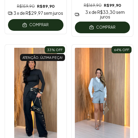
R$169,90
R$99,90
R$159,90
R$89,90
3
x de
R$33,30
sem
3
x de
R$29,97
sem juros
juros
COMPRAR
COMPRAR
33
% OFF
64
% OFF
ATENÇÃO, ÚLTIMA PEÇA!