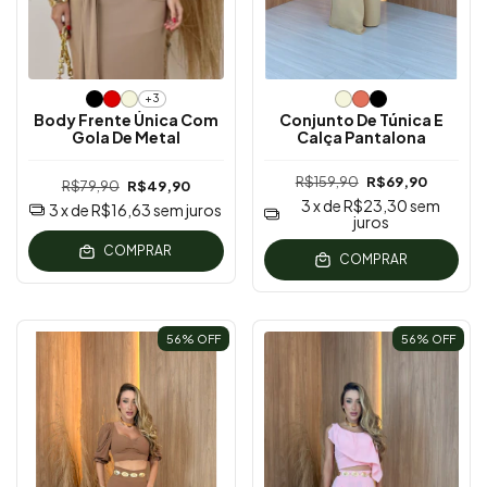
+3
Body Frente Única Com
Conjunto De Túnica E
Gola De Metal
Calça Pantalona
R$159,90
R$69,90
R$79,90
R$49,90
3
x de
R$23,30
sem
3
x de
R$16,63
sem juros
juros
COMPRAR
COMPRAR
56
% OFF
56
% OFF