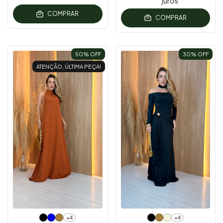
juros
COMPRAR
COMPRAR
50
% OFF
30
% OFF
ATENÇÃO, ÚLTIMA PEÇA!
+4
+4