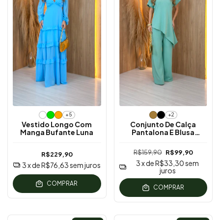
+5
+2
Vestido Longo Com
Conjunto De Calça
Manga Bufante Luna
Pantalona E Blusa
Assimétrica
R$159,90
R$99,90
R$229,90
3
x de
R$33,30
sem
3
x de
R$76,63
sem juros
juros
COMPRAR
COMPRAR