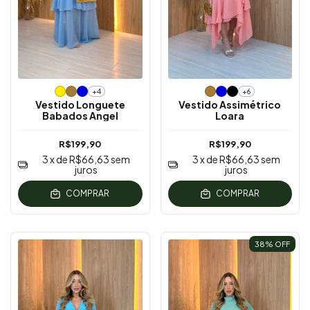
+4
+6
Vestido Longuete
Vestido Assimétrico
Babados Angel
Loara
R$199,90
R$199,90
3
x de
R$66,63
sem
3
x de
R$66,63
sem
juros
juros
COMPRAR
COMPRAR
38
% OFF