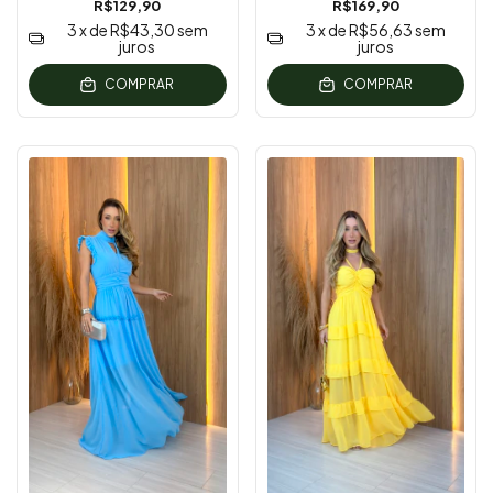
R$129,90
R$169,90
3
x de
R$43,30
sem
3
x de
R$56,63
sem
juros
juros
COMPRAR
COMPRAR