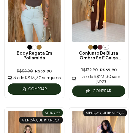
+1
Body Regata Em
Conjunto De Blusa
Poliamida
Ombro Só E Calça
Pantalona
R$139,90
R$69,90
R$59,90
R$39,90
3
x de
R$23,30
sem
3
x de
R$13,30
sem juros
juros
COMPRAR
COMPRAR
50
% OFF
ATENÇÃO, ÚLTIMA PEÇA!
ATENÇÃO, ÚLTIMA PEÇA!