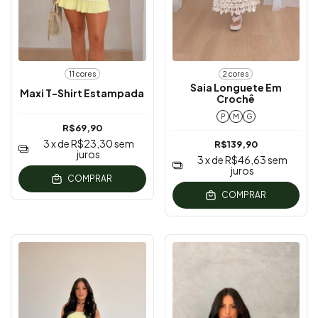
11 cores
2 cores
Saia Longuete Em
Maxi T-Shirt Estampada
Crochê
P
M
G
R$69,90
3
x de
R$23,30
sem
R$139,90
juros
3
x de
R$46,63
sem
juros
COMPRAR
COMPRAR