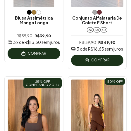
Blusa Assimétrica
Conjunto Alfaiataria De
Manga Longa
Colete E Short
36
38
40
R$59,90
R$39,90
3
x de
R$13,30
sem juros
R$139,90
R$49,90
3
x de
R$16,63
sem juros
COMPRAR
COMPRAR
25% OFF
50
% OFF
COMPRANDO 2 OU +