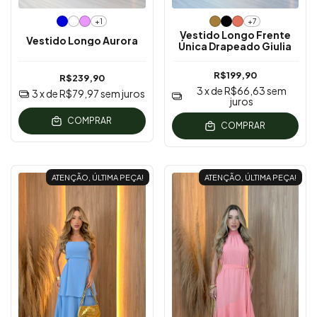
+1
+7
Vestido Longo Frente
Vestido Longo Aurora
Única Drapeado Giulia
R$199,90
R$239,90
3
x de
R$66,63
sem
3
x de
R$79,97
sem juros
juros
COMPRAR
COMPRAR
ATENÇÃO, ÚLTIMA PEÇA!
ATENÇÃO, ÚLTIMA PEÇA!