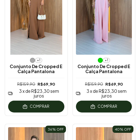
+1
+1
Conjunto De Cropped E
Conjunto De Cropped E
Calça Pantalona
Calça Pantalona
R$159,90
R$69,90
R$159,90
R$69,90
3
x de
R$23,30
sem
3
x de
R$23,30
sem
juros
juros
COMPRAR
COMPRAR
36
% OFF
40
% OFF