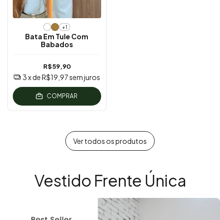
+1
Bata Em Tule Com
Babados
R$59,90
3
x de
R$19,97
sem juros
COMPRAR
Ver todos os produtos
Vestido Frente Única