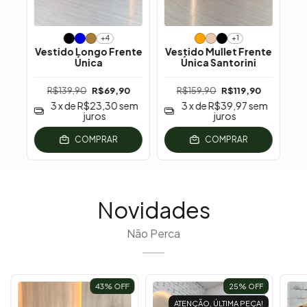
+4
+1
Vestido Longo Frente
Vestido Mullet Frente
Única
Única Santorini
R$139,90
R$69,90
R$159,90
R$119,90
3
x de
R$23,30
sem
3
x de
R$39,97
sem
juros
juros
COMPRAR
COMPRAR
Novidades
Não Perca
43
% OFF
25
% OFF
ATENÇÃO, ÚLTIMA PEÇA!