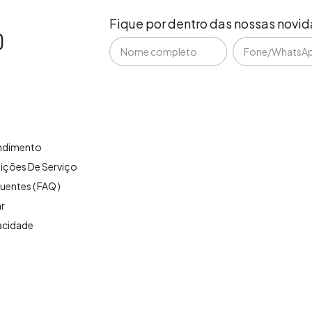
Fique por dentro das nossas novi
endimento
ições De Serviço
uentes ( FAQ )
r
vacidade