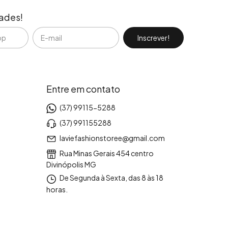
dades!
Entre em contato
(37) 99115-5288
(37) 991155288
laviefashionstoree@gmail.com
Rua Minas Gerais 454 centro
Divinópolis MG
De Segunda à Sexta, das 8 às 18
horas.