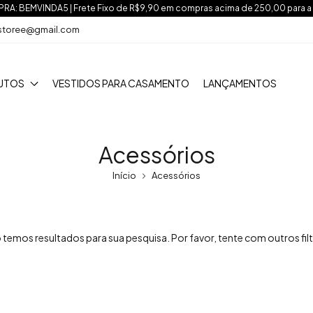
A: BEMVINDA5 | Frete Fixo de R$9,90 em compras acima de 250,00 para a
nstoree@gmail.com
UTOS
VESTIDOS PARA CASAMENTO
LANÇAMENTOS
Acessórios
Início
Acessórios
 temos resultados para sua pesquisa. Por favor, tente com outros filt