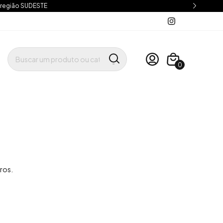
 região SUDESTE
0
ros.