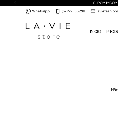
CUPOM 1º COMPR
WhatsApp
(37) 991155288
laviefashio
INÍCIO
PROD
Não