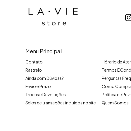
Menu Principal
Contato
Hórario de At
Rastreio
Termos E Cond
Ainda com Dúvidas?
Perguntas Freq
Envio e Prazo
Como Compra
Trocas e Devoluções
Política de Pri
Selos de transações incluídos no site
Quem Somos