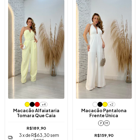
+4
+2
Macacão Alfaiataria
Macacão Pantalona
Tomara Que Caia
Frente Única
P
M
R$189,90
3
x de
R$63,30
sem
R$159,90
juros