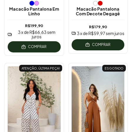
Macacão Pantalona Em
Macacão Pantalona
Linho
Com Decote Degagê
R$199,90
R$179,90
3
x de
R$66,63
sem
3
x de
R$59,97
sem juros
juros
COMPRAR
COMPRAR
ATENÇÃO, ÚLTIMA PEÇA!
ESGOTADO