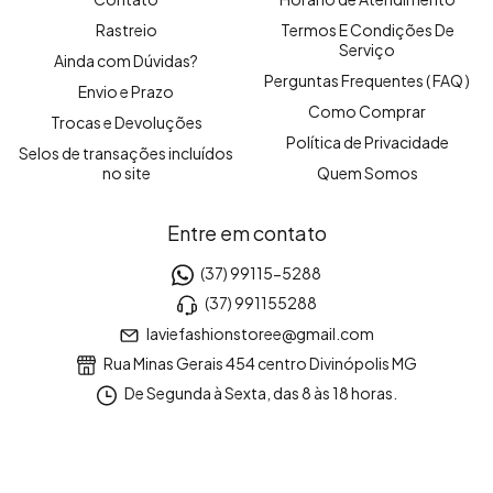
Rastreio
Termos E Condições De
Serviço
Ainda com Dúvidas?
Perguntas Frequentes ( FAQ )
Envio e Prazo
Como Comprar
Trocas e Devoluções
Política de Privacidade
Selos de transações incluídos
no site
Quem Somos
Entre em contato
(37) 99115-5288
(37) 991155288
laviefashionstoree@gmail.com
Rua Minas Gerais 454 centro Divinópolis MG
De Segunda à Sexta, das 8 às 18 horas.