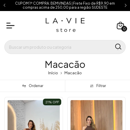
CUPOM 1º COMPRA: BEMVINDA5 | Frete Fixo de R$9,90 em
compras acima de 250,00 para a região SUDESTE
0
Macacão
Início
Macacão
Ordenar
Filtrar
21
% OFF