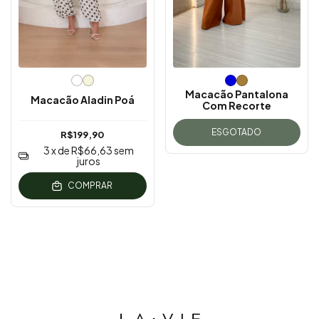
Macacão Pantalona
Macacão Aladin Poá
Com Recorte
ESGOTADO
R$199,90
3
x de
R$66,63
sem
juros
COMPRAR