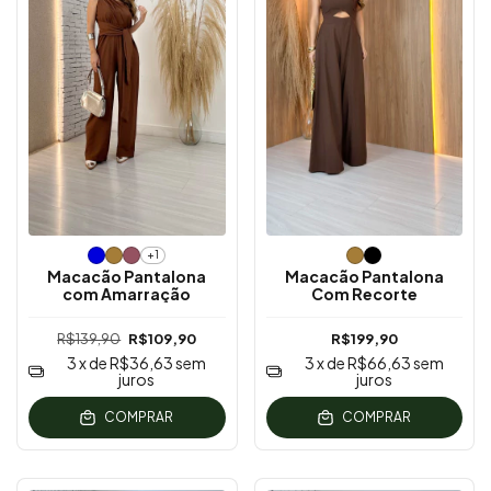
+1
Macacão Pantalona
Macacão Pantalona
com Amarração
Com Recorte
R$139,90
R$109,90
R$199,90
3
x de
R$36,63
sem
3
x de
R$66,63
sem
juros
juros
COMPRAR
COMPRAR