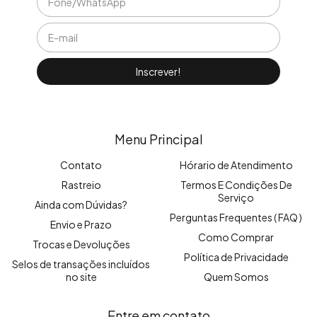
Menu Principal
Contato
Hórario de Atendimento
Rastreio
Termos E Condições De
Serviço
Ainda com Dúvidas?
Perguntas Frequentes ( FAQ )
Envio e Prazo
Como Comprar
Trocas e Devoluções
Política de Privacidade
Selos de transações incluídos
no site
Quem Somos
Entre em contato