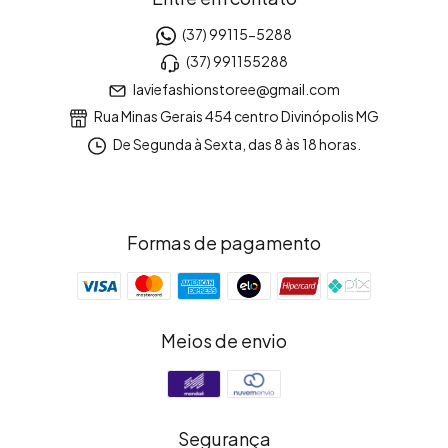
(37) 99115-5288
(37) 991155288
laviefashionstoree@gmail.com
Rua Minas Gerais 454 centro Divinópolis MG
De Segunda à Sexta, das 8 às 18 horas.
Formas de pagamento
Meios de envio
Segurança