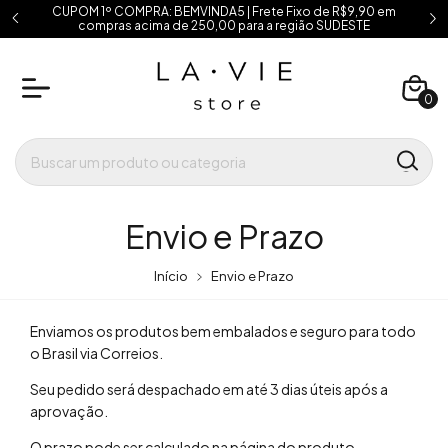
CUPOM 1º COMPRA: BEMVINDA5 | Frete Fixo de R$9,90 em
compras acima de 250,00 para a região SUDESTE
0
Envio e Prazo
Início
Envio e Prazo
Enviamos os produtos bem embalados e seguro para todo
o Brasil via Correios.
Seu pedido será despachado em até 3 dias úteis após a
aprovação.
O prazo pode ser calculado na página do produto