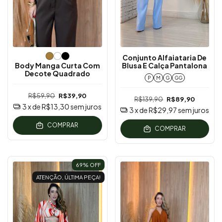
Conjunto Alfaiataria De
Body Manga Curta Com
Blusa E Calça Pantalona
Decote Quadrado
P
M
G
GG
R$59,90
R$39,90
R$139,90
R$89,90
3
x de
R$13,30
sem juros
3
x de
R$29,97
sem juros
COMPRAR
COMPRAR
69
% OFF
ATENÇÃO, ÚLTIMA PEÇA!