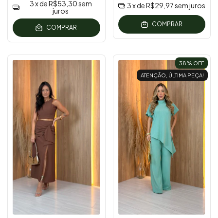
3
x de
R$53,30
sem
3
x de
R$29,97
sem juros
juros
COMPRAR
COMPRAR
38
% OFF
ATENÇÃO, ÚLTIMA PEÇA!