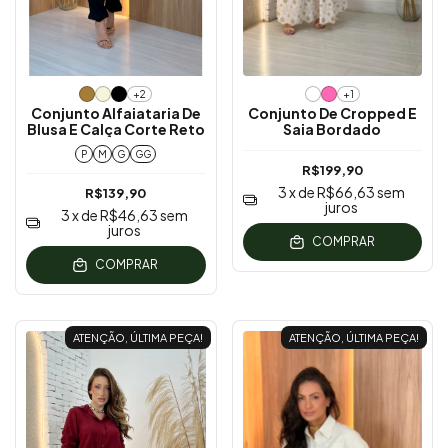
+2
+1
Conjunto Alfaiataria De
Conjunto De Cropped E
Blusa E Calça Corte Reto
Saia Bordado
P
M
G
GG
R$199,90
3
x de
R$66,63
sem
R$139,90
juros
3
x de
R$46,63
sem
juros
COMPRAR
COMPRAR
ATENÇÃO, ÚLTIMA PEÇA!
ATENÇÃO, ÚLTIMA PEÇA!