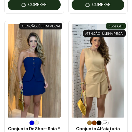
COMPRAR
COMPRAR
ATENÇÃO, ÚLTIMA PEÇA!
38
% OFF
ATENÇÃO, ÚLTIMA PEÇA!
+2
Conjunto De Short Saia E
Conjunto Alfaiataria