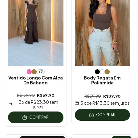
+3
Vestido Longo Com Alça
Body Regata Em
De Babado
Poliamida
R$159,90
R$69,90
R$59,90
R$39,90
3
x de
R$23,30
sem
3
x de
R$13,30
sem juros
juros
COMPRAR
COMPRAR