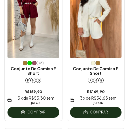
+2
Conjunto De Camisa E
Conjunto De Camisa E
Short
Short
P
M
G
P
M
G
R$159,90
R$169,90
3
x de
R$53,30
sem
3
x de
R$56,63
sem
juros
juros
COMPRAR
COMPRAR