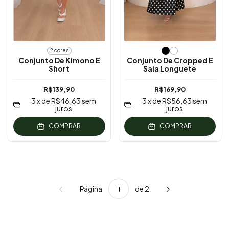
2 cores
Conjunto De Kimono E
Conjunto De Cropped E
Short
Saia Longuete
R$139,90
R$169,90
3
x de
R$46,63
sem
3
x de
R$56,63
sem
juros
juros
COMPRAR
COMPRAR
Página
de 2