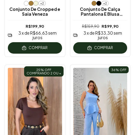
+2
+2
Conjunto De Cropped e
Conjunto De Calça
Saia Veneza
Pantalona E Blusa
Assimétrica
R$199,90
R$159,90
R$99,90
3
x de
R$66,63
sem
3
x de
R$33,30
sem
juros
juros
COMPRAR
COMPRAR
25% OFF
36
% OFF
COMPRANDO 2 OU +