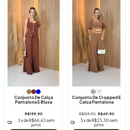
+1
Conjunto De Calça
Conjunto De Cropped E
Pantalona E Blusa
Calça Pantalona
R$199,90
R$159,90
R$69,90
3
x de
R$66,63
sem
3
x de
R$23,30
sem
juros
juros