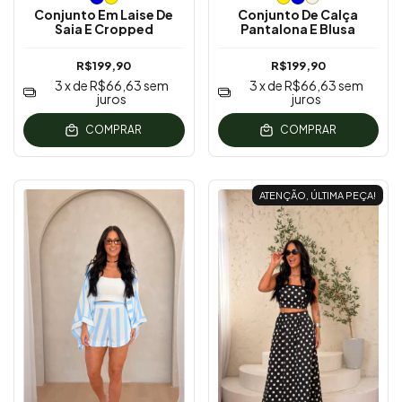
Conjunto Em Laise De
Conjunto De Calça
Saia E Cropped
Pantalona E Blusa
R$199,90
R$199,90
3
x de
R$66,63
sem
3
x de
R$66,63
sem
juros
juros
COMPRAR
COMPRAR
ATENÇÃO, ÚLTIMA PEÇA!