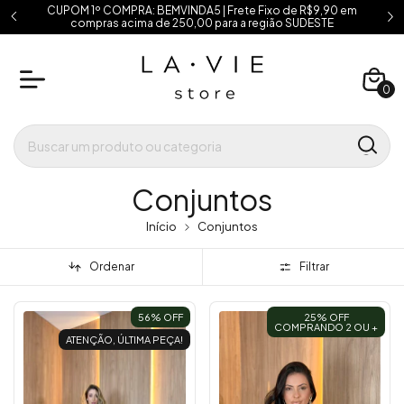
CUPOM 1º COMPRA: BEMVINDA5 | Frete Fixo de R$9,90 em
compras acima de 250,00 para a região SUDESTE
0
Conjuntos
Início
Conjuntos
Ordenar
Filtrar
56
% OFF
25% OFF
COMPRANDO 2 OU +
ATENÇÃO, ÚLTIMA PEÇA!