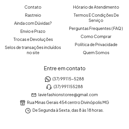
Contato
Hórario de Atendimento
Rastreio
Termos E Condições De
Serviço
Ainda com Dúvidas?
Perguntas Frequentes ( FAQ )
Envio e Prazo
Como Comprar
Trocas e Devoluções
Política de Privacidade
Selos de transações incluídos
no site
Quem Somos
Entre em contato
(37) 99115-5288
(37) 991155288
laviefashionstoree@gmail.com
Rua Minas Gerais 454 centro Divinópolis MG
De Segunda à Sexta, das 8 às 18 horas.