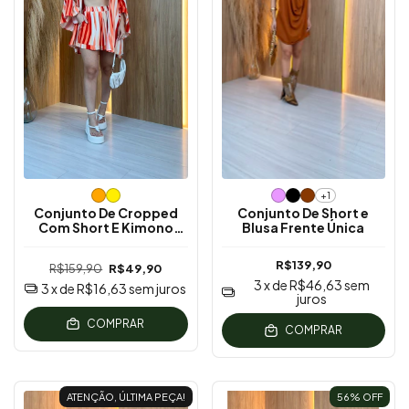
+1
Conjunto De Cropped
Conjunto De Short e
Com Short E Kimono
Blusa Frente Única
Estampado
R$139,90
R$159,90
R$49,90
3
x de
R$46,63
sem
3
x de
R$16,63
sem juros
juros
COMPRAR
COMPRAR
ATENÇÃO, ÚLTIMA PEÇA!
56
% OFF