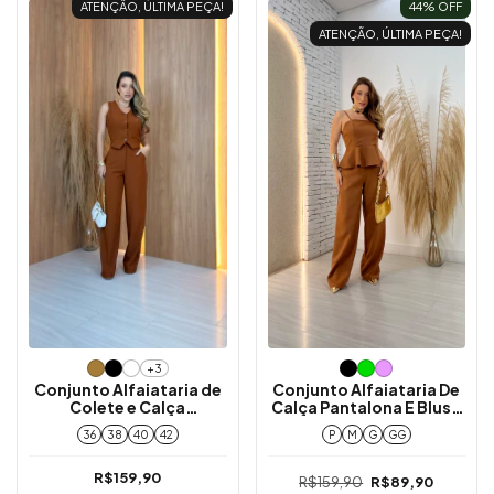
ATENÇÃO, ÚLTIMA PEÇA!
44
% OFF
ATENÇÃO, ÚLTIMA PEÇA!
+3
Conjunto Alfaiataria de
Conjunto Alfaiataria De
Colete e Calça
Calça Pantalona E Blusa
Pantalona
Peplum
36
38
40
42
P
M
G
GG
R$159,90
R$159,90
R$89,90