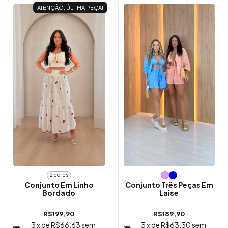
ATENÇÃO, ÚLTIMA PEÇA!
2 cores
Conjunto Em Linho
Conjunto Três Peças Em
Bordado
Laise
R$199,90
R$189,90
3
x de
R$66,63
sem
3
x de
R$63,30
sem