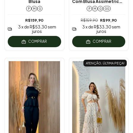
Blusa
Com Blusa Assimétrica E
Short Saia
P
M
G
P
M
G
GG
R$159,90
R$159,90
R$99,90
3
x de
R$53,30
sem
3
x de
R$33,30
sem
juros
juros
COMPRAR
COMPRAR
ATENÇÃO, ÚLTIMA PEÇA!