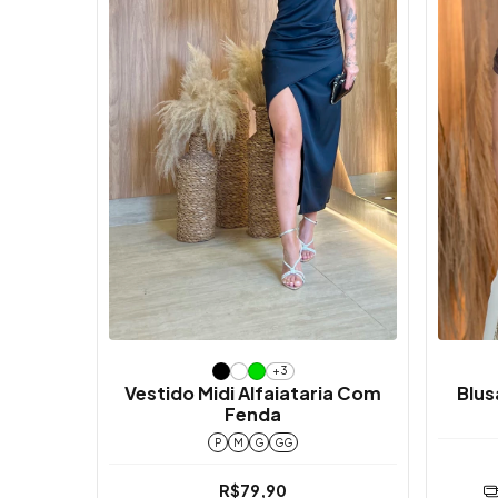
+3
Vestido Midi Alfaiataria Com
Blu
Fenda
P
M
G
GG
R$79,90