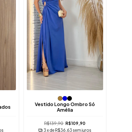
Vestido Longo Ombro Só
ados
Amélia
R$139,90
R$109,90
os
3
x de
R$36,63
sem juros