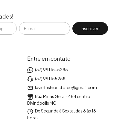
dades!
Entre em contato
(37) 99115-5288
(37) 991155288
laviefashionstoree@gmail.com
Rua Minas Gerais 454 centro
Divinópolis MG
De Segunda à Sexta, das 8 às 18
horas.