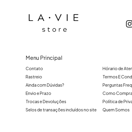
Menu Principal
Contato
Hórario de At
Rastreio
Termos E Cond
Ainda com Dúvidas?
Perguntas Freq
Envio e Prazo
Como Compra
Trocas e Devoluções
Política de Pri
Selos de transações incluídos no site
Quem Somos