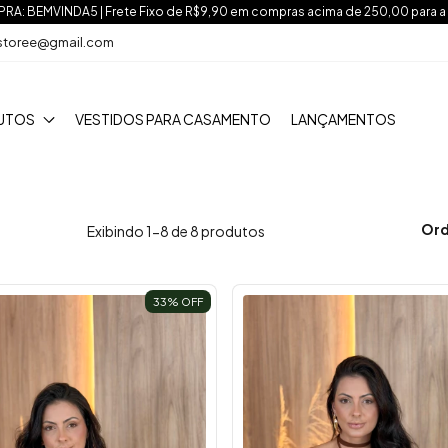
A: BEMVINDA5 | Frete Fixo de R$9,90 em compras acima de 250,00 para a
nstoree@gmail.com
UTOS
VESTIDOS PARA CASAMENTO
LANÇAMENTOS
Ord
Exibindo 1-8 de 8 produtos
33
% OFF