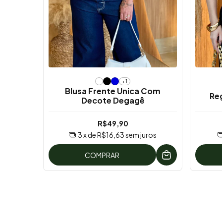
+1
Blusa Frente Unica Com
Re
Decote Degagê
R$49,90
3
x de
R$16,63
sem juros
COMPRAR