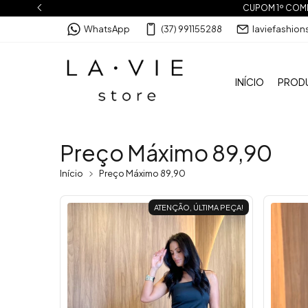
CUPOM 1º COMPR
WhatsApp
(37) 991155288
laviefashio
INÍCIO
PROD
Preço Máximo 89,90
Início
Preço Máximo 89,90
ATENÇÃO, ÚLTIMA PEÇA!