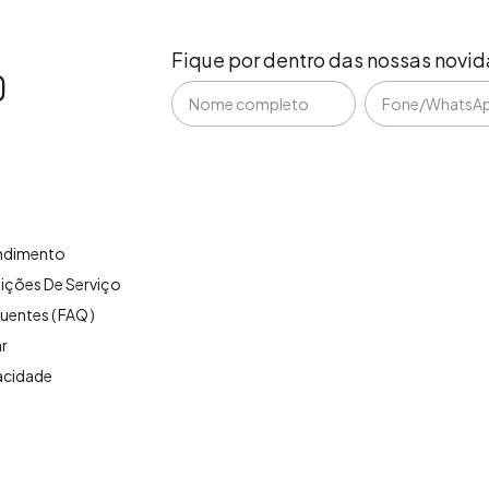
Fique por dentro das nossas novi
endimento
ições De Serviço
uentes ( FAQ )
r
vacidade