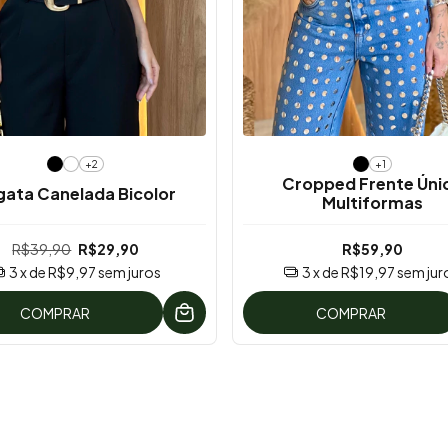
+2
+1
Cropped Frente Úni
gata Canelada Bicolor
Multiformas
R$39,90
R$29,90
R$59,90
3
x de
R$9,97
sem juros
3
x de
R$19,97
sem jur
COMPRAR
COMPRAR