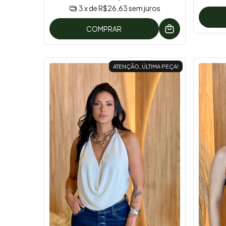
3
x de
R$26,63
sem juros
COMPRAR
ATENÇÃO, ÚLTIMA PEÇA!