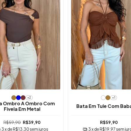
+2
+1
sa Ombro A Ombro Com
Bata Em Tule Com Bab
Fivela Em Metal
R$59,90
R$39,90
R$59,90
3
x de
R$13,30
sem juros
3
x de
R$19,97
sem jur