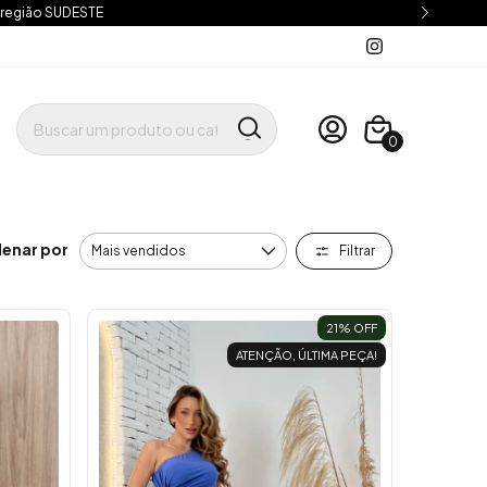
 região SUDESTE
0
enar por
Filtrar
21
% OFF
ATENÇÃO, ÚLTIMA PEÇA!