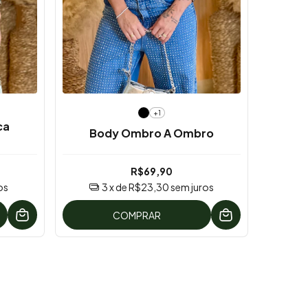
+1
ca
Body Ombro A Ombro
R$69,90
os
3
x de
R$23,30
sem juros
COMPRAR