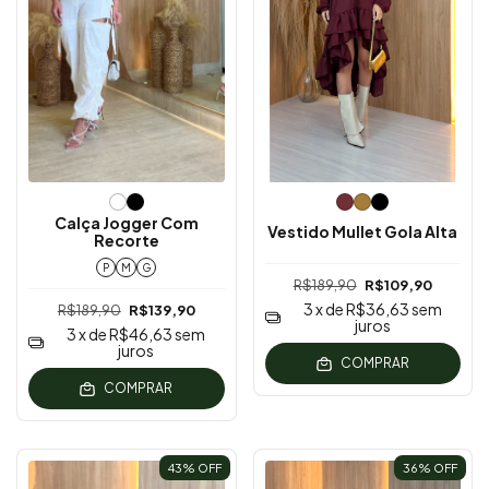
Calça Jogger Com
Vestido Mullet Gola Alta
Recorte
P
M
G
R$189,90
R$109,90
3
x de
R$36,63
sem
R$189,90
R$139,90
juros
3
x de
R$46,63
sem
juros
COMPRAR
COMPRAR
43
% OFF
36
% OFF