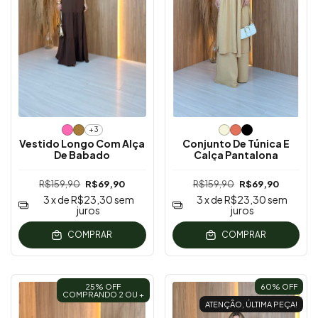
+3
Vestido Longo Com Alça
Conjunto De Túnica E
De Babado
Calça Pantalona
R$159,90
R$69,90
R$159,90
R$69,90
3
x de
R$23,30
sem
3
x de
R$23,30
sem
juros
juros
COMPRAR
COMPRAR
25% OFF
60
% OFF
COMPRANDO 2 OU +
ATENÇÃO, ÚLTIMA PEÇA!