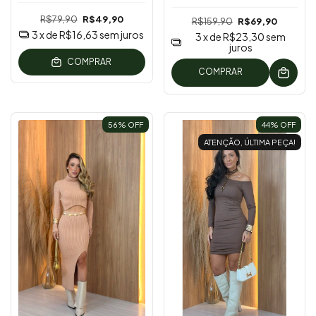
R$79,90
R$49,90
R$159,90
R$69,90
3
x de
R$16,63
sem juros
3
x de
R$23,30
sem
juros
COMPRAR
COMPRAR
56
% OFF
44
% OFF
ATENÇÃO, ÚLTIMA PEÇA!