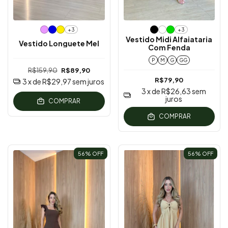
+3
+3
Vestido Midi Alfaiataria
Vestido Longuete Mel
Com Fenda
P
M
G
GG
R$159,90
R$89,90
R$79,90
3
x de
R$29,97
sem juros
3
x de
R$26,63
sem
juros
COMPRAR
COMPRAR
56
% OFF
56
% OFF