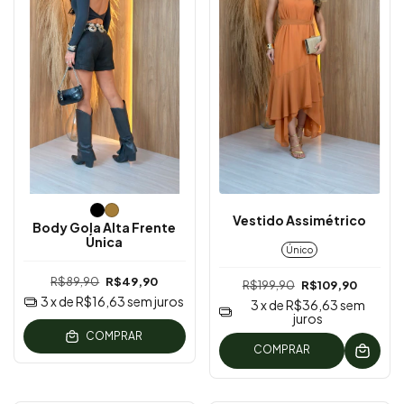
Vestido Assimétrico
Body Gola Alta Frente
Única
Único
R$89,90
R$49,90
R$199,90
R$109,90
3
x de
R$16,63
sem juros
3
x de
R$36,63
sem
juros
COMPRAR
COMPRAR