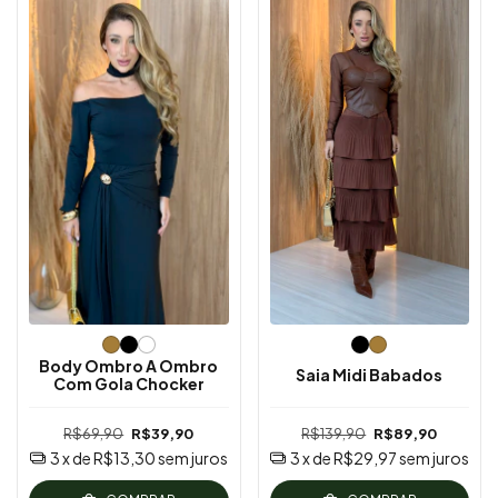
Body Ombro A Ombro
Saia Midi Babados
Com Gola Chocker
R$69,90
R$39,90
R$139,90
R$89,90
3
x de
R$13,30
sem juros
3
x de
R$29,97
sem juros