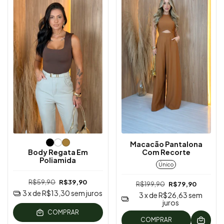
Macacão Pantalona
Body Regata Em
Com Recorte
Poliamida
Único
R$59,90
R$39,90
R$199,90
R$79,90
3
x de
R$13,30
sem juros
3
x de
R$26,63
sem
juros
COMPRAR
COMPRAR