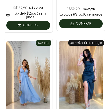
R$159,90
R$79,90
R$59,90
R$39,90
3
x de
R$26,63
sem
3
x de
R$13,30
sem juros
juros
COMPRAR
COMPRAR
44
% OFF
ATENÇÃO, ÚLTIMA PEÇA!