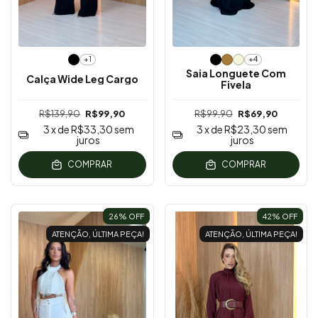
+1
+4
Saia Longuete Com
Calça Wide Leg Cargo
Fivela
R$139,90
R$99,90
R$99,90
R$69,90
3
x de
R$33,30
sem
3
x de
R$23,30
sem
juros
juros
COMPRAR
COMPRAR
26
% OFF
42
% OFF
ATENÇÃO, ÚLTIMA PEÇA!
ATENÇÃO, ÚLTIMA PEÇA!