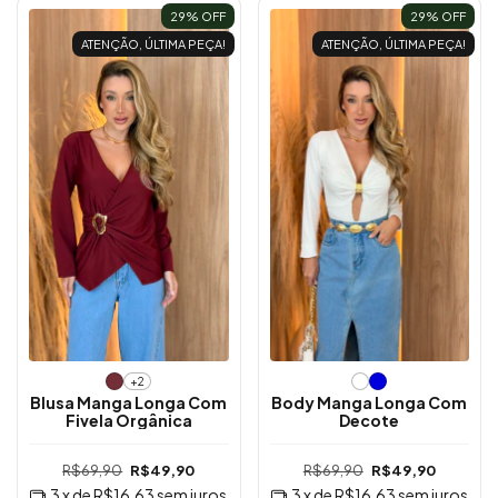
29
% OFF
29
% OFF
ATENÇÃO, ÚLTIMA PEÇA!
ATENÇÃO, ÚLTIMA PEÇA!
+2
Blusa Manga Longa Com
Body Manga Longa Com
Fivela Orgânica
Decote
R$69,90
R$49,90
R$69,90
R$49,90
3
x de
R$16,63
sem juros
3
x de
R$16,63
sem juros