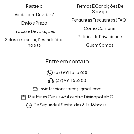
Rastreio
Termos E Condições De
Serviço
Ainda com Dúvidas?
Perguntas Frequentes ( FAQ )
Envio e Prazo
Como Comprar
Trocas e Devoluções
Política de Privacidade
Selos de transações incluídos
no site
Quem Somos
Entre em contato
(37) 99115-5288
(37) 991155288
laviefashionstoree@gmail.com
Rua Minas Gerais 454 centro Divinópolis MG
De Segunda à Sexta, das 8 às 18 horas.