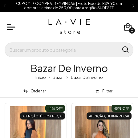
CUPOM 1º COMPRA: BEMVINDA5 | Frete Fixo de R$9,90 em
compras acima de 250,00 para a região SUDESTE
0
Bazar De Inverno
Início
Bazar
Bazar De Inverno
Ordenar
Filtrar
44
% OFF
45
% OFF
ATENÇÃO, ÚLTIMA PEÇA!
ATENÇÃO, ÚLTIMA PEÇA!