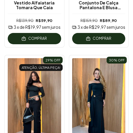
Vestido Alfaiataria
Conjunto De Calça
Tomara Que Caia
Pantalona E Blusa
Assimétrica
R$139,90
R$59,90
R$159,90
R$89,90
3
x de
R$19,97
sem juros
3
x de
R$29,97
sem juros
COMPRAR
COMPRAR
29
% OFF
30
% OFF
ATENÇÃO, ÚLTIMA PEÇA!