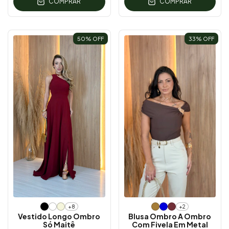
COMPRAR
COMPRAR
50
% OFF
33
% OFF
+8
+2
Vestido Longo Ombro
Blusa Ombro A Ombro
Só Maitê
Com Fivela Em Metal