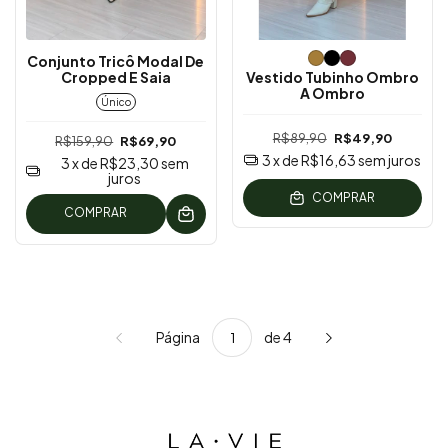
Conjunto Tricô Modal De
Cropped E Saia
Vestido Tubinho Ombro
A Ombro
Único
R$89,90
R$49,90
R$159,90
R$69,90
3
x de
R$16,63
sem juros
3
x de
R$23,30
sem
juros
COMPRAR
COMPRAR
Página
de 4