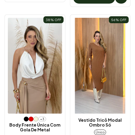
38
% OFF
56
% OFF
+3
Vestido Tricô Modal
Body Frente Única Com
Ombro Só
Gola De Metal
Único