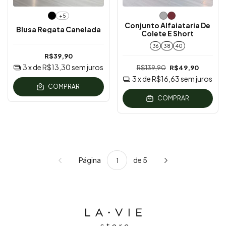
+5
Conjunto Alfaiataria De
Blusa Regata Canelada
Colete E Short
36
38
40
R$39,90
3
x de
R$13,30
sem juros
R$139,90
R$49,90
3
x de
R$16,63
sem juros
COMPRAR
COMPRAR
Página
de 5