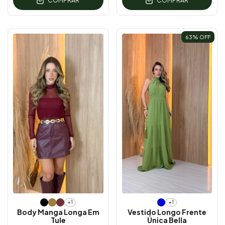
COMPRAR
COMPRAR
63
% OFF
+1
+1
Body Manga Longa Em
Vestido Longo Frente
Tule
Única Bella