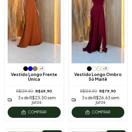
+4
+8
Vestido Longo Frente
Vestido Longo Ombro
Única
Só Maitê
R$139,90
R$69,90
R$159,90
R$79,90
3
x de
R$23,30
sem
3
x de
R$26,63
sem
juros
juros
COMPRAR
COMPRAR