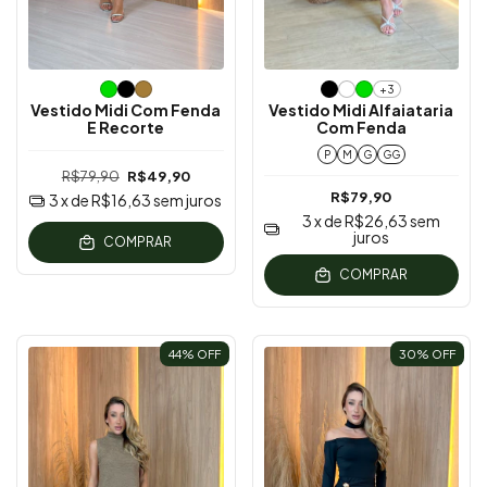
+3
Vestido Midi Com Fenda
Vestido Midi Alfaiataria
E Recorte
Com Fenda
P
M
G
GG
R$79,90
R$49,90
R$79,90
3
x de
R$16,63
sem juros
3
x de
R$26,63
sem
juros
COMPRAR
COMPRAR
44
% OFF
30
% OFF