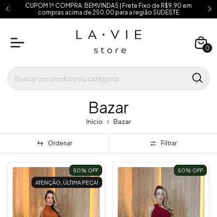
CUPOM 1º COMPRA: BEMVINDA5 | Frete Fixo de R$9,90 em
compras acima de 250,00 para a região SUDESTE
0
Bazar
Início
Bazar
Ordenar
Filtrar
50
% OFF
50
% OFF
ATENÇÃO, ÚLTIMA PEÇA!