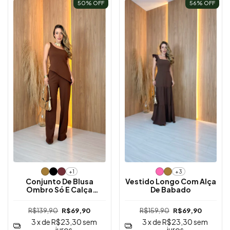
50
% OFF
56
% OFF
+1
+3
Conjunto De Blusa
Vestido Longo Com Alça
Ombro Só E Calça
De Babado
Pantalona
R$139,90
R$69,90
R$159,90
R$69,90
3
x de
R$23,30
sem
3
x de
R$23,30
sem
juros
juros