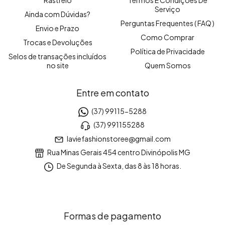
Serviço
Ainda com Dúvidas?
Perguntas Frequentes ( FAQ )
Envio e Prazo
Como Comprar
Trocas e Devoluções
Política de Privacidade
Selos de transações incluídos
no site
Quem Somos
Entre em contato
(37) 99115-5288
(37) 991155288
laviefashionstoree@gmail.com
Rua Minas Gerais 454 centro Divinópolis MG
De Segunda à Sexta, das 8 às 18 horas.
Formas de pagamento