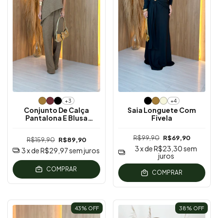
+3
+4
Conjunto De Calça
Saia Longuete Com
Pantalona E Blusa
Fivela
Assimétrica
R$99,90
R$69,90
R$159,90
R$89,90
3
x de
R$23,30
sem
3
x de
R$29,97
sem juros
juros
COMPRAR
COMPRAR
43
% OFF
38
% OFF