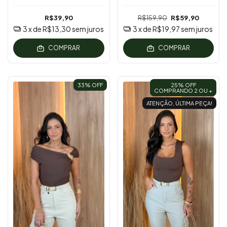
R$39,90
R$159,90
R$59,90
3
x de
R$13,30
sem juros
3
x de
R$19,97
sem juros
COMPRAR
COMPRAR
33
% OFF
25% OFF
COMPRANDO 2 OU +
ATENÇÃO, ÚLTIMA PEÇA!