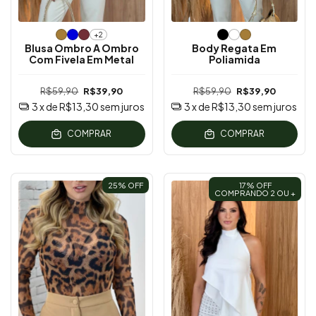
+2
Blusa Ombro A Ombro
Body Regata Em
Com Fivela Em Metal
Poliamida
R$59,90
R$39,90
R$59,90
R$39,90
3
x de
R$13,30
sem juros
3
x de
R$13,30
sem juros
COMPRAR
COMPRAR
25
% OFF
17% OFF
COMPRANDO 2 OU +