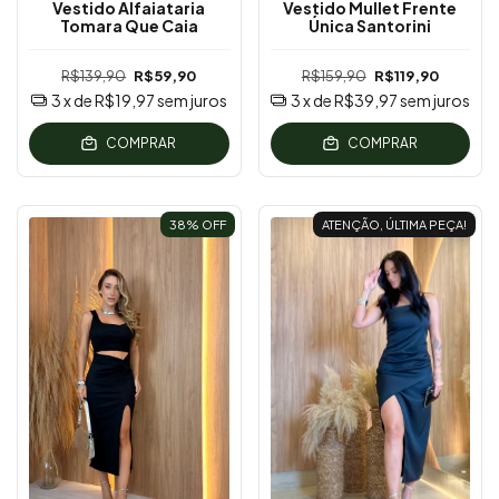
Vestido Alfaiataria
Vestido Mullet Frente
Tomara Que Caia
Única Santorini
R$139,90
R$59,90
R$159,90
R$119,90
3
x de
R$19,97
sem juros
3
x de
R$39,97
sem juros
COMPRAR
COMPRAR
38
% OFF
ATENÇÃO, ÚLTIMA PEÇA!