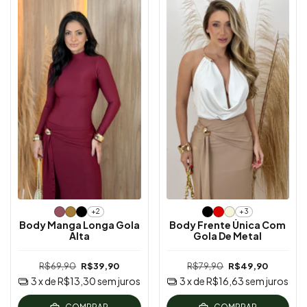
+2
+3
Body Manga Longa Gola
Body Frente Única Com
Alta
Gola De Metal
R$69,90
R$39,90
R$79,90
R$49,90
3
x de
R$13,30
sem juros
3
x de
R$16,63
sem juros