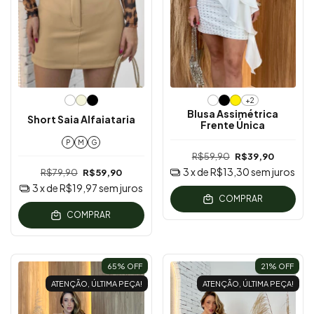
+2
Blusa Assimétrica
Short Saia Alfaiataria
Frente Única
P
M
G
R$59,90
R$39,90
3
x de
R$13,30
sem juros
R$79,90
R$59,90
3
x de
R$19,97
sem juros
COMPRAR
COMPRAR
65
% OFF
21
% OFF
ATENÇÃO, ÚLTIMA PEÇA!
ATENÇÃO, ÚLTIMA PEÇA!