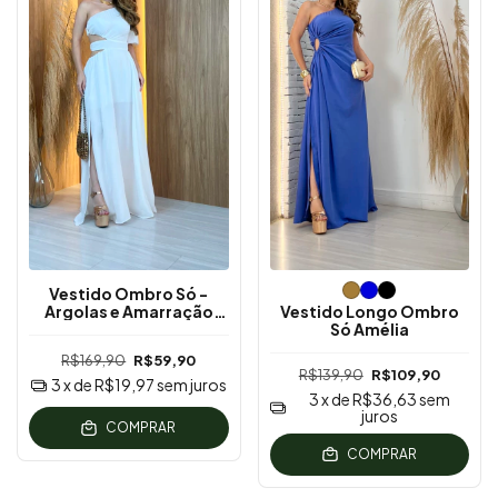
Vestido Ombro Só -
Argolas e Amarração
Vestido Longo Ombro
Lateral
Só Amélia
R$169,90
R$59,90
R$139,90
R$109,90
3
x de
R$19,97
sem juros
3
x de
R$36,63
sem
juros
COMPRAR
COMPRAR