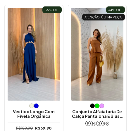
56
% OFF
44
% OFF
ATENÇÃO, ÚLTIMA PEÇA!
Vestido Longo Com
Conjunto Alfaiataria De
Fivela Orgânica
Calça Pantalona E Blusa
Peplum
P
M
G
GG
R$159,90
R$69,90