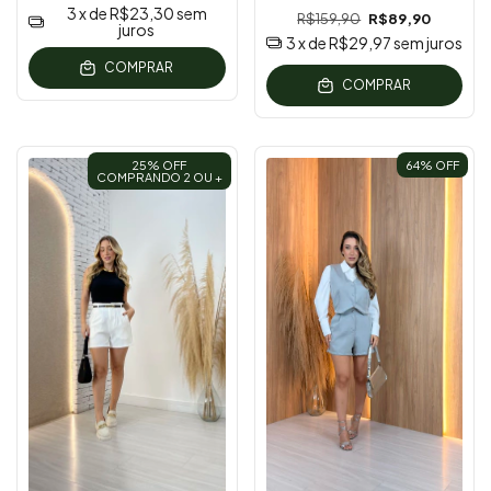
3
x de
R$23,30
sem
R$159,90
R$89,90
juros
3
x de
R$29,97
sem juros
COMPRAR
COMPRAR
25% OFF
64
% OFF
COMPRANDO 2 OU +