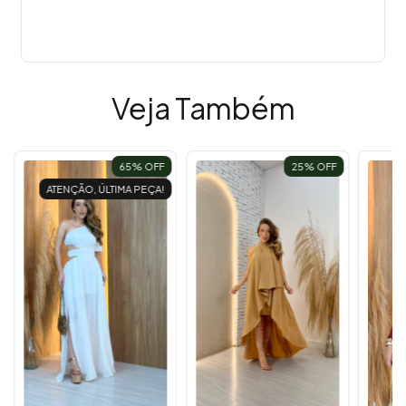
Veja Também
65
% OFF
25
% OFF
ATENÇÃO, ÚLTIMA PEÇA!