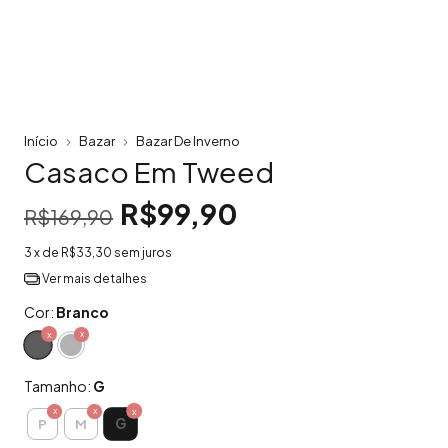
Início
Bazar
Bazar De Inverno
Casaco Em Tweed
R$99,90
R$169,90
3
x de
R$33,30
sem juros
Ver mais detalhes
Cor:
Branco
Tamanho:
G
G
P
M