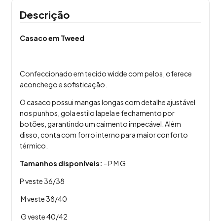
Descrição
Casaco em Tweed
Confeccionado em tecido widde com pelos, oferece
aconchego e sofisticação.
O casaco possui mangas longas com detalhe ajustável
nos punhos, gola estilo lapela e fechamento por
botões, garantindo um caimento impecável. Além
disso, conta com forro interno para maior conforto
térmico.
Tamanhos disponíveis:
- P M G
P veste 36/38
M veste 38/40
G veste 40/42