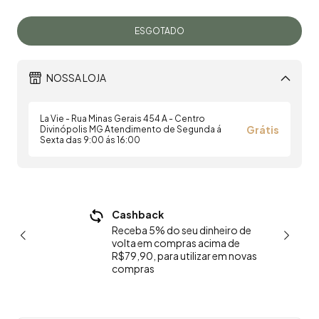
NOSSA LOJA
La Vie - Rua Minas Gerais 454 A - Centro
Grátis
Divinópolis MG Atendimento de Segunda á
Sexta das 9:00 ás 16:00
0 nas
Cashback
P
de R$249
C
Receba 5% do seu dinheiro de
volta em compras acima de
R$79,90, para utilizar em novas
compras