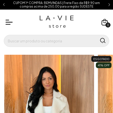
CUPOM 1º COMPRA: BEMVINDA5 | Frete Fixo de R$9,90 em
compras acima de 250,00 para a região SUDESTE
0
ESGOTADO
41
% OFF