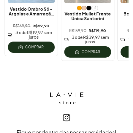
+1
Vestido Ombro Só -
Argolas e Amarração
Vestido Mullet Frente
Bod
Lateral
Única Santorini
R$169,90
R$59,90
R$159,90
R$119,90
R$
3
x de
R$19,97
sem
juros
3
x de
R$39,97
sem
3
juros
COMPRAR
COMPRAR
Fique por dentro das nossas novidades!