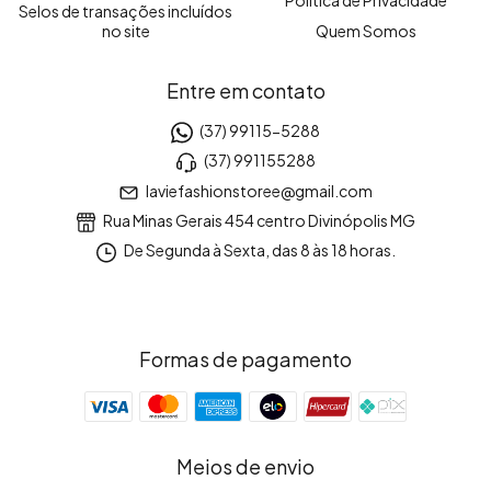
Selos de transações incluídos
no site
Quem Somos
Entre em contato
(37) 99115-5288
(37) 991155288
laviefashionstoree@gmail.com
Rua Minas Gerais 454 centro Divinópolis MG
De Segunda à Sexta, das 8 às 18 horas.
Formas de pagamento
Meios de envio