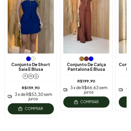
Conjunto De Short
Conjunto De Calça
Conj
Saia E Blusa
Pantalona E Blusa
E 
P
M
G
R$199,90
3
x de
R$66,63
sem
3
R$159,90
juros
3
x de
R$53,30
sem
juros
COMPRAR
COMPRAR