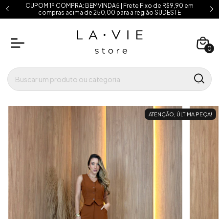
CUPOM 1º COMPRA: BEMVINDA5 | Frete Fixo de R$9,90 em
compras acima de 250,00 para a região SUDESTE
0
ATENÇÃO, ÚLTIMA PEÇA!