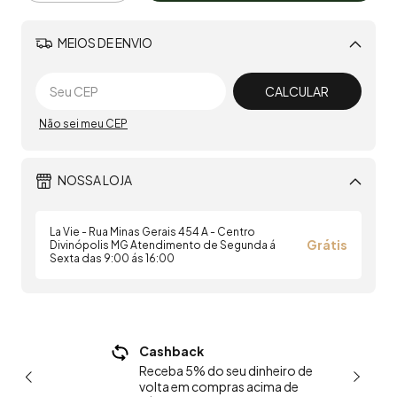
MEIOS DE ENVIO
Alterar CEP
CALCULAR
Não sei meu CEP
NOSSA LOJA
La Vie - Rua Minas Gerais 454 A - Centro
Grátis
Divinópolis MG Atendimento de Segunda á
Sexta das 9:00 ás 16:00
0 nas
Cashback
P
de R$249
C
Receba 5% do seu dinheiro de
volta em compras acima de