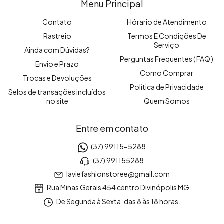
Menu Principal
Contato
Hórario de Atendimento
Rastreio
Termos E Condições De
Serviço
Ainda com Dúvidas?
Perguntas Frequentes ( FAQ )
Envio e Prazo
Como Comprar
Trocas e Devoluções
Política de Privacidade
Selos de transações incluídos
no site
Quem Somos
Entre em contato
(37) 99115-5288
(37) 991155288
laviefashionstoree@gmail.com
Rua Minas Gerais 454 centro Divinópolis MG
De Segunda à Sexta, das 8 às 18 horas.