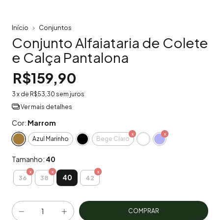
Início
Conjuntos
Conjunto Alfaiataria de Colete
e Calça Pantalona
R$159,90
3
x de
R$53,30
sem juros
Ver mais detalhes
Cor:
Marrom
Azul Marinho
Bege Claro
Tamanho:
40
40
36
38
42