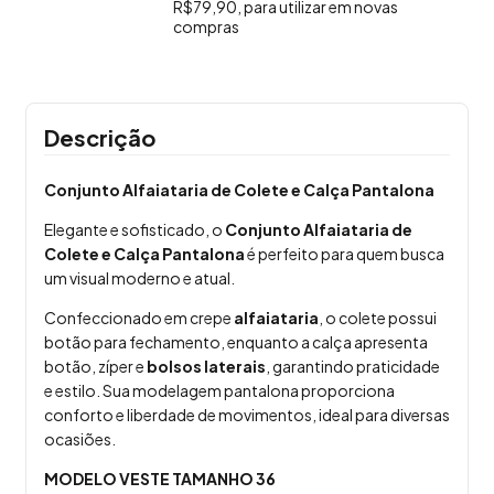
R$79,90, para utilizar em novas
compras
Descrição
Conjunto Alfaiataria de Colete e Calça Pantalona
Elegante e sofisticado, o
Conjunto Alfaiataria de
Colete e Calça Pantalona
é perfeito para quem busca
um visual moderno e atual.
Confeccionado em crepe
alfaiataria
, o colete possui
botão para fechamento, enquanto a calça apresenta
botão, zíper e
bolsos laterais
, garantindo praticidade
e estilo. Sua modelagem pantalona proporciona
conforto e liberdade de movimentos, ideal para diversas
ocasiões.
MODELO VESTE TAMANHO 36