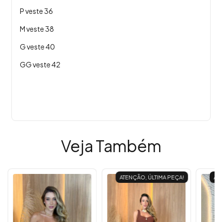
P veste 36
M veste 38
G veste 40
GG veste 42
Veja Também
ATENÇÃO, ÚLTIMA PEÇA!
AT