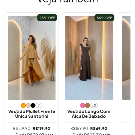
25
% OFF
56
% OFF
+1
+3
Vestido Mullet Frente
Vestido Longo Com
B
Única Santorini
Alça De Babado
R$159,90
R$119,90
R$159,90
R$69,90