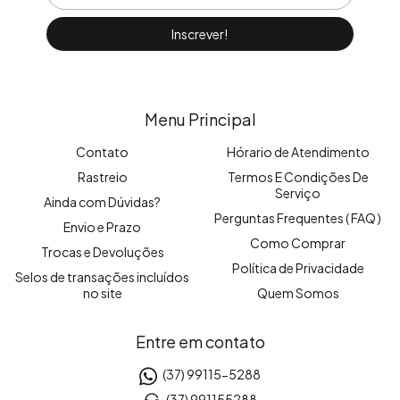
Menu Principal
Contato
Hórario de Atendimento
Rastreio
Termos E Condições De
Serviço
Ainda com Dúvidas?
Perguntas Frequentes ( FAQ )
Envio e Prazo
Como Comprar
Trocas e Devoluções
Política de Privacidade
Selos de transações incluídos
no site
Quem Somos
Entre em contato
(37) 99115-5288
(37) 991155288