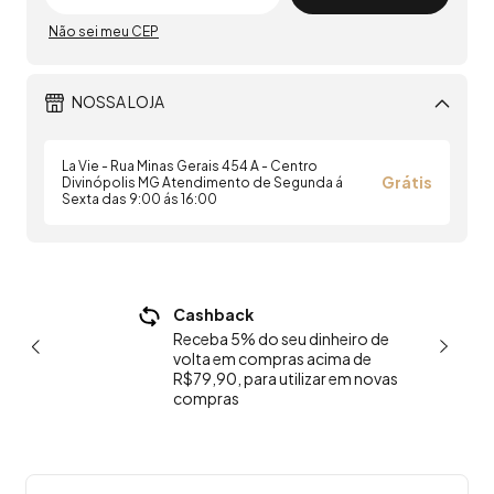
Não sei meu CEP
NOSSA LOJA
La Vie - Rua Minas Gerais 454 A - Centro
Grátis
Divinópolis MG Atendimento de Segunda á
Sexta das 9:00 ás 16:00
0 nas
Cashback
P
de R$249
C
Receba 5% do seu dinheiro de
volta em compras acima de
R$79,90, para utilizar em novas
compras