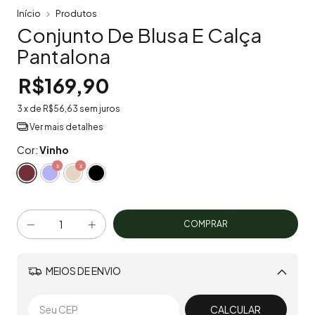
Início
Produtos
Conjunto De Blusa E Calça
Pantalona
R$169,90
3
x de
R$56,63
sem juros
Ver mais detalhes
Cor:
Vinho
MEIOS DE ENVIO
Alterar CEP
CALCULAR