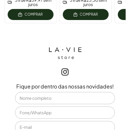
3
x de
R$39,97
sem
3
x de
R$23,30
sem
3
juros
juros
COMPRAR
COMPRAR
Fique por dentro das nossas novidades!