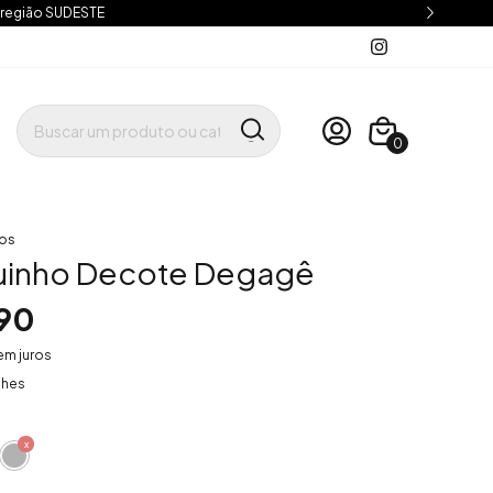
 região SUDESTE
0
os
inho Decote Degagê
90
em juros
lhes