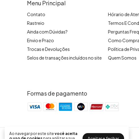
Menu Principal
Contato
Hórario de At
Rastreio
Termos E Cond
Ainda com Dúvidas?
Perguntas Freq
Envio e Prazo
Como Compra
Trocas e Devoluções
Política de Pri
Selos de transações incluídos no site
Quem Somos
Formas de pagamento
Ao navegar por este site
você aceita
La Vie Store
Aceitar e fechar
o uso de cookies
para agilizar a sua