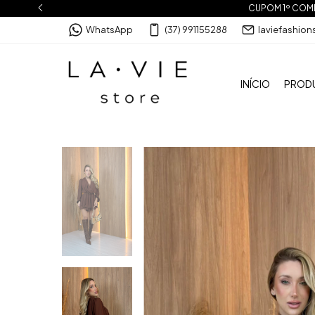
CUPOM 1º COMPR
WhatsApp
(37) 991155288
laviefashio
INÍCIO
PROD