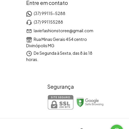
Entre em contato
(37) 99115-5288
(37) 991155288
laviefashionstoree@gmail.com
Rua Minas Gerais 454 centro
Divinópolis MG
De Segunda à Sexta, das 8 às 18
horas.
Segurança