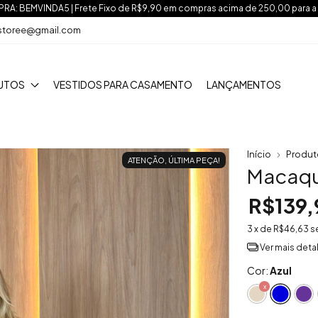
A: BEMVINDA5 | Frete Fixo de R$9,90 em compras acima de 250,00 para a
nstoree@gmail.com
UTOS
VESTIDOS PARA CASAMENTO
LANÇAMENTOS
Início
Produt
ATENÇÃO, ÚLTIMA PEÇA!
Macaqu
R$139,
3
x de
R$46,63
s
Ver mais deta
Cor:
Azul