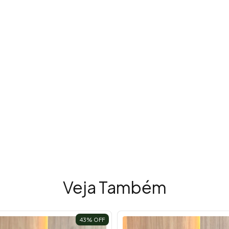
Veja Também
43
% OFF