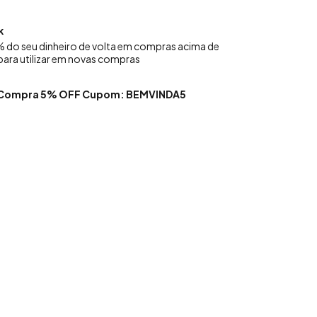
k
 do seu dinheiro de volta em compras acima de
para utilizar em novas compras
a Compra 5% OFF Cupom: BEMVINDA5