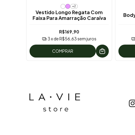
+2
 Única
Vestido Longo Regata Com
Body
Faixa Para Amarração Caraíva
0
R$169,90
uros
3
x de
R$56,63
sem juros
COMPRAR