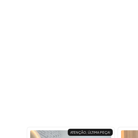
25
% OFF
ATENÇÃO, ÚLTIMA PEÇA!