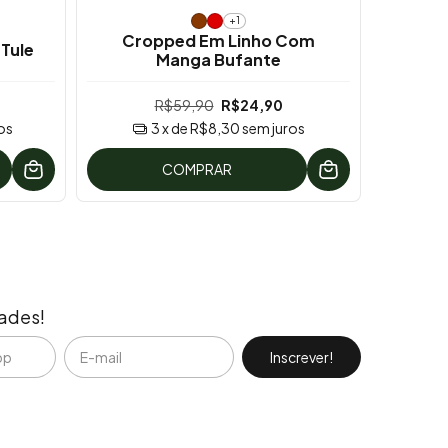
+1
Cropped Em Linho Com
Vest
Tule
Manga Bufante
R$59,90
R$24,90
os
3
x de
R$8,30
sem juros
COMPRAR
dades!