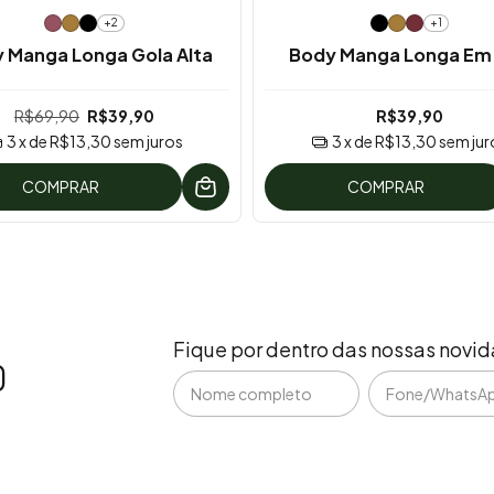
+2
+1
 Manga Longa Gola Alta
Body Manga Longa Em 
R$69,90
R$39,90
R$39,90
3
x de
R$13,30
sem juros
3
x de
R$13,30
sem jur
COMPRAR
COMPRAR
Fique por dentro das nossas novi