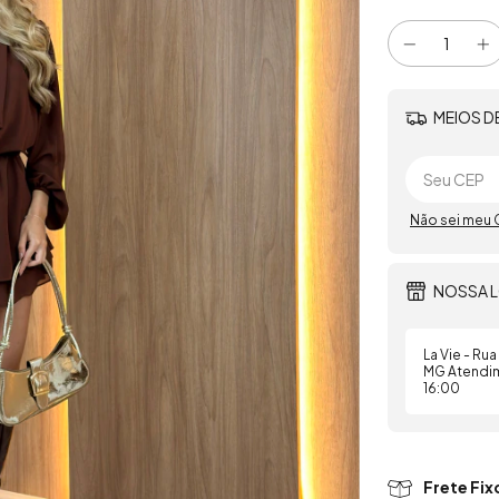
MEIOS D
Não sei meu 
NOSSA L
La Vie - Ru
MG Atendim
16:00
Frete Fi