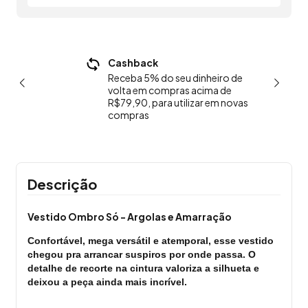
0 nas
Cashback
P
de R$249
C
Receba 5% do seu dinheiro de
volta em compras acima de
R$79,90, para utilizar em novas
compras
Descrição
Vestido Ombro Só - Argolas e Amarração
Confortável, mega versátil e atemporal, esse vestido
chegou pra arrancar suspiros por onde passa. O
detalhe de recorte na cintura valoriza a silhueta e
deixou a peça ainda mais incrível.