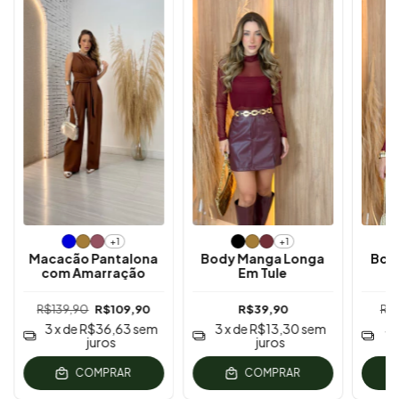
+1
+1
Macacão Pantalona
Body Manga Longa
Bod
com Amarração
Em Tule
R$139,90
R$109,90
R$39,90
R$
3
x de
R$36,63
sem
3
x de
R$13,30
sem
3
juros
juros
COMPRAR
COMPRAR