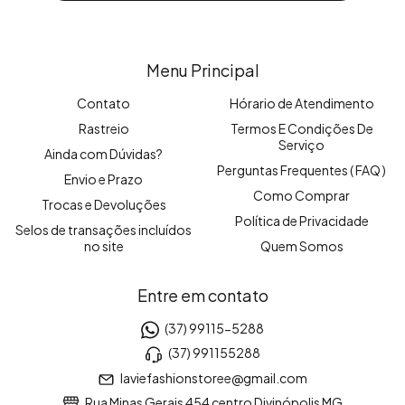
Menu Principal
Contato
Hórario de Atendimento
Rastreio
Termos E Condições De
Serviço
Ainda com Dúvidas?
Perguntas Frequentes ( FAQ )
Envio e Prazo
Como Comprar
Trocas e Devoluções
Política de Privacidade
Selos de transações incluídos
no site
Quem Somos
Entre em contato
(37) 99115-5288
(37) 991155288
laviefashionstoree@gmail.com
Rua Minas Gerais 454 centro Divinópolis MG