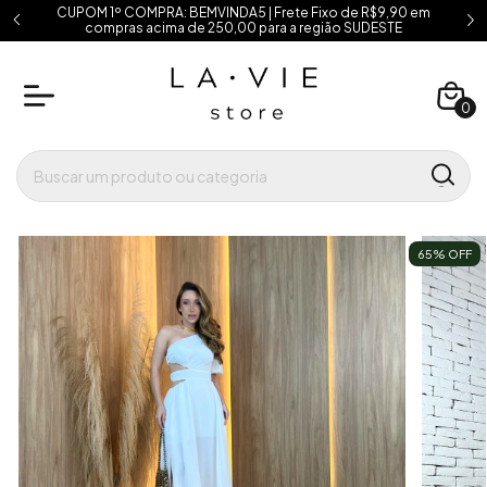
CUPOM 1º COMPRA: BEMVINDA5 | Frete Fixo de R$9,90 em
compras acima de 250,00 para a região SUDESTE
0
65
% OFF