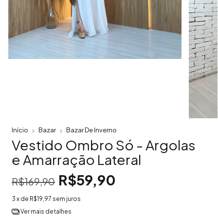
Início
Bazar
Bazar De Inverno
Vestido Ombro Só - Argolas
e Amarração Lateral
R$59,90
R$169,90
3
x de
R$19,97
sem juros
Ver mais detalhes